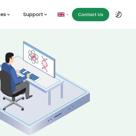
des
Support
Contact Us
▼