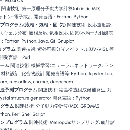
, Visual C#
関連技術: 第一原理分子動力学計算(ab initio MD),
P, フォトン-電子散乱 開発言語：Fortran, Python
プログラム(液相・気相・固-気)
関連技術: 反応速度論,
マクスウェル分布, 液相反応, 気相反応, 固気(不均一系触媒表
an, Python, Java, Qt, Gnuplot
ログラム
関連技術: 紫外可視分光スペクトル(UV-VIS), 等
tz 開発言語：Perl
ーム
関連技術: 機械学習(ニューラルネットワーク, ラン
設計, 化合物設計 開発言語等: Python, Jupyter Lab,
arn, tensorflow, chainer, deepchem
造予測プログラム
関連技術: 結晶構造組成候補発生, 対
stal structure generator 開発言語：Python
グラム
関連技術: 分子動力学計算(MD), GROMAS,
 Perl, Shell Script
ンプログラム
関連技術: Metropolisサンプリング, 統計諸