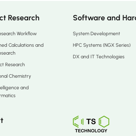
ct Research
Software and Ha
esearch Workflow
System Development
ed Calculations and
HPC Systems (NGX Series)
esearch
DX and IT Technologies
ct Research
nal Chemistry
ntelligence and
rmatics
t