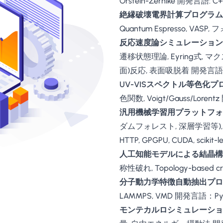
Orstein-Zernike 開発言語: C++
絶縁破壊電界計算プログラム
Quantum Espresso, VAS
反応速度論シミュレーション
遷移状態理論, Eyring式, 
面)反応, 表面吸脱着 開発言語：Fortr
UV-VISスペクトル等色化プ
色関数, Voigt/Gauss/Loren
汎用機械学習用プラットフォ
ダムフォレスト, 深層学習等), 材料
HTTP, GPGPU, CUDA, scikit-le
人工知能モデルによる結晶構
称性破れ, Topology-based cry
分子動力学特徴自動抽出プロ
LAMMPS, VMD 開発言語：Python,
モンテカルロシミュレーショ