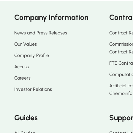
Company Information
Contra
News and Press Releases
Contract R
Our Values
Commission
Contract R
Company Profile
FTE Contra
Access
Computatio
Careers
Artificial I
Investor Relations
Chemoinfo
Guides
Suppor