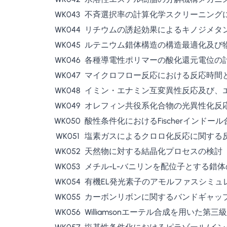
WK043
不斉選択率の計算化学スクリーニング
WK044
リチウムの誘起効果によるキノジメタ
WK045
ルテニウム錯体構造の構造最適化及び
WK046
各種導電性ポリマーの酸化還元電位の
WK047
マイクロフロー反応における反応時間
WK048
イミン・エナミン互変異性反応及び、
WK049
オレフィン共役系化合物の光異性化反
WK050
酸性条件化におけるFischerインドー
WK051
塩素ガスによるクロロ化反応に関する
WK052
天然物に対する結晶化プロセスの検討
WK053
メチル-L-バニリンを配位子とする錯
WK054
有機EL発光素子のアモルファスシミュ
WK055
カーボンリボンに関するバンドギャッ
WK056
Williamsonエーテル合成を用いた