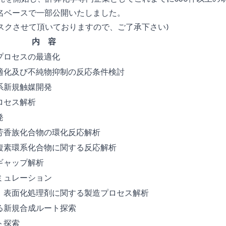
名ベースで一部公開いたしました。
スクさせて頂いておりますので、ご了承下さい)
内 容
プロセスの最適化
適化及び不純物抑制の反応条件検討
系新規触媒開発
ロセス解析
発
芳香族化合物の環化反応解析
複素環系化合物に関する反応解析
ギャップ解析
ミュレーション
、表面化処理剤に関する製造プロセス解析
る新規合成ルート探索
ト探索