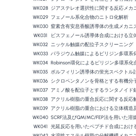
WK028
ジアステレオ選択性に関する反応メカ
WK029
フェノール系化合物のニトロ化解析
WK030
窒素含有安息香酸誘導体の生成メカニ
WK031
ビスフェノール誘導体合成における立
WK032
ニッケル触媒の配位子スクリーニング
WK033
パラジウム触媒によるピリジン多環系
WK034
Robinson環化によるピリジン多環
WK035
ポルフィリン誘導体の蛍光スペクトル
WK036
シクロペンタノンを骨格とする有機分
WK037
アミノ酸を配位子とするランタノイド
WK038
アクリル樹脂の重合反応に関する反応
WK039
アクリル樹脂の重合における立体構造
WK040
SCRF法及びQM/MC/FEP法を用
WK041
光延反応を用いたペプチド合成におけ
WK042
水溶性エステル樹脂の分解機構メカニ