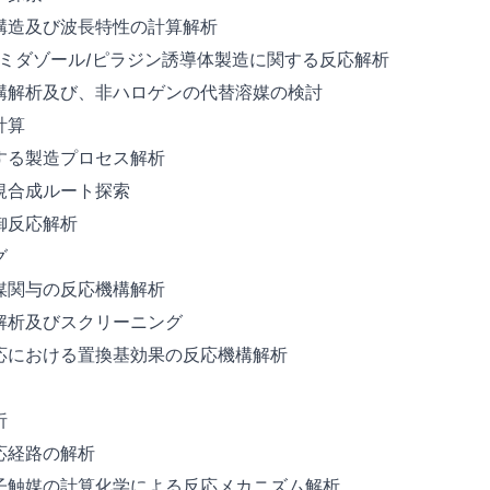
構造及び波長特性の計算解析
いたイミダゾール/ピラジン誘導体製造に関する反応解析
構解析及び、非ハロゲンの代替溶媒の検討
計算
する製造プロセス解析
規合成ルート探索
御反応解析
グ
媒関与の反応機構解析
解析及びスクリーニング
応における置換基効果の反応機構解析
析
応経路の解析
子触媒の計算化学による反応メカニズム解析