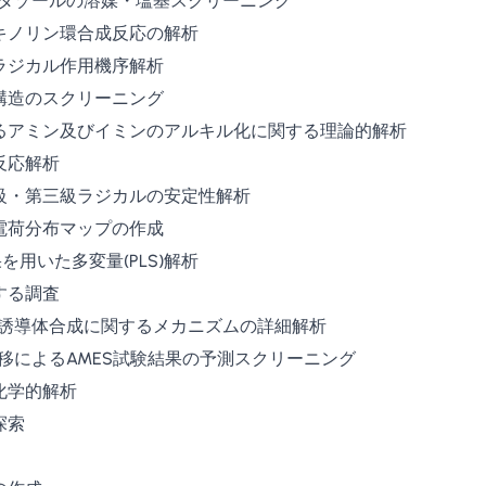
ンダゾールの溶媒・塩基スクリーニング
キノリン環合成反応の解析
ラジカル作用機序解析
構造のスクリーニング
るアミン及びイミンのアルキル化に関する理論的解析
反応解析
級・第三級ラジカルの安定性解析
電荷分布マップの作成
を用いた多変量(PLS)解析
する調査
リチル酸誘導体合成に関するメカニズムの詳細解析
移によるAMES試験結果の予測スクリーニング
化学的解析
探索