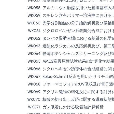
WK057
塩基性条件化におけるピラゾール/イ
WK058
アルミニウム触媒を用いた置換基導入
WK059
スチレン含有ポリマー溶液中における
WK060
光学分割触媒の分子論的解析及び候補
WK061
ジクロロベンゼン系殺菌剤合成におけ
WK062
タンパク質酵素場における基質の化学
WK063
過酸化ラジカルの反応解析及び、第二
WK064
静電ポテンシャルスクリーニング及び
WK065
AMES変異原性試験結果の計算化学結果
WK066
シクロヘキセン誘導体の合成経路に関
WK067
Kolbe-Schmitt反応を用いたサ
WK068
ファーマコフォアのUV吸収及び電子遷
WK069
アクリル繊維の環化反応に関する計算
WK070
核酸の切り出し反応に関する遷移状態
WK071
ガス吸着における吸着熱計算解析