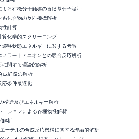
による有機分子触媒の置換基分子設計
ン系化合物の反応機構解析
物性計算
計算化学的スクリーニング
と遷移状態エネルギーに関する考察
エノラートアニオンとの競合反応解析
応に関する理論的解析
ル合成経路の解析
反応条件最適化
体の構造及びエネルギー解析
レーションによる各種物性解析
プ解析
第三級エーテルの合成反応機構に関する理論的解析