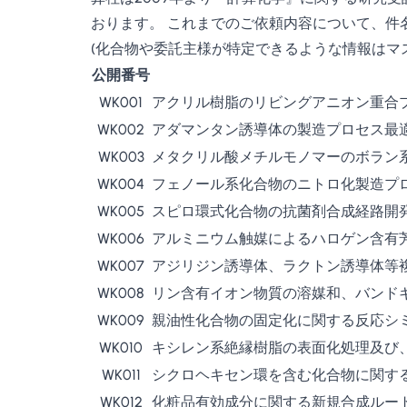
おります。 これまでのご依頼内容について、件
(化合物や委託主様が特定できるような情報はマ
公開番号
WK001
アクリル樹脂のリビングアニオン重合
WK002
アダマンタン誘導体の製造プロセス最
WK003
メタクリル酸メチルモノマーのボラン
WK004
フェノール系化合物のニトロ化製造プ
WK005
スピロ環式化合物の抗菌剤合成経路開
WK006
アルミニウム触媒によるハロゲン含有
WK007
アジリジン誘導体、ラクトン誘導体等
WK008
リン含有イオン物質の溶媒和、バンド
WK009
親油性化合物の固定化に関する反応シ
WK010
キシレン系絶縁樹脂の表面化処理及び
WK011
シクロヘキセン環を含む化合物に関す
WK012
化粧品有効成分に関する新規合成ルー