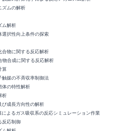
ニズムの解析
ズム解析
体選択性向上条件の探索
化合物に関する反応解析
系化合物合成に関する反応解析
計算
子触媒の不斉収率制御法
錯体の特性解析
解析
及び成長方向性の解析
いた溶媒によるガス吸収系の反応シミュレーション作業
る反応制御
ズム解析