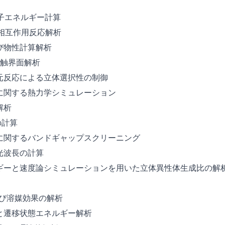
子エネルギー計算
の相互作用反応解析
び物性計算解析
接触界面解析
元反応による立体選択性の制御
に関する熱力学シミュレーション
解析
の計算
に関するバンドギャップスクリーニング
光波長の計算
ギーと速度論シミュレーションを用いた立体異性体生成比の解
御及び溶媒効果の解析
と遷移状態エネルギー解析