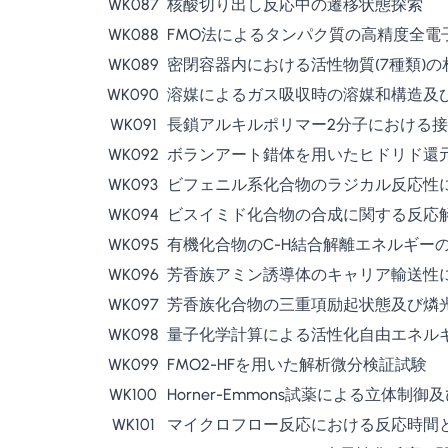
WK087
核酸切り出し反応中の遷移状態探索
WK088
FMO法によるタンパク質の高精度全電
WK089
密閉容器内における活性物質(7種類)
WK090
溶媒によるガス吸収時の溶媒和構造及
WK091
長鎖アルキルポリマー2分子における
WK092
ボランアート錯体を用いたヒドリド還
WK093
ビフェニル系化合物のラジカル反応性
WK094
ビスイミド化合物の合成に関する反応
WK095
有機化合物のC-H結合解離エネルギー
WK096
芳香族アミン誘導体のキャリア輸送性
WK097
芳香族化合物の三重項励起状態及び燐
WK098
量子化学計算による活性化自由エネル
WK099
FMO2-HFを用いた解析微分検証試験
WK100
Horner-Emmons試薬による立体制
WK101
マイクロフロー反応における反応時間