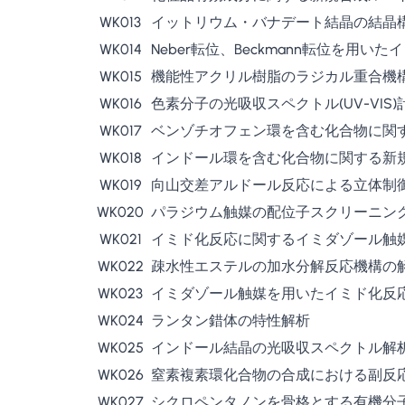
WK013
イットリウム・バナデート結晶の結晶
WK014
Neber転位、Beckmann転位を用
WK015
機能性アクリル樹脂のラジカル重合機
WK016
色素分子の光吸収スペクトル(UV-VIS)
WK017
ベンゾチオフェン環を含む化合物に関
WK018
インドール環を含む化合物に関する新
WK019
向山交差アルドール反応による立体制
WK020
パラジウム触媒の配位子スクリーニン
WK021
イミド化反応に関するイミダゾール触
WK022
疎水性エステルの加水分解反応機構の
WK023
イミダゾール触媒を用いたイミド化反
WK024
ランタン錯体の特性解析
WK025
インドール結晶の光吸収スペクトル解
WK026
窒素複素環化合物の合成における副反
WK027
シクロペンタノンを骨格とする有機分