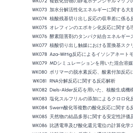
WK072
複数化合物の静電ポテンシャルマップ
WK073
加水分解活性化エネルギーに関する大
WK074
核酸残基切り出し反応の収率差に係る
WK075
オレフィンのエポキシ化反応に関する
WK076
酵素阻害剤のタンパク結合エネルギー
WK077
核酸切り出し触媒における置換基スク
WK078
Aza-Wittig反応によるイソシアネ
WK079
MDシミュレーションを用いた混合溶
WK080
ポリマーの脱水素反応、酸素付加反応
WK081
RNA分解反応に関する反応解析
WK082
Diels-Alder反応を用いた、核酸生
WK083
塩化スルフリルの添加によるクロロ化
WK084
Swern酸化等複数の酸化反応に関す
WK085
天然物の結晶多形に関する安定性評価
WK086
比誘電率及び酸化還元電位の計算化学