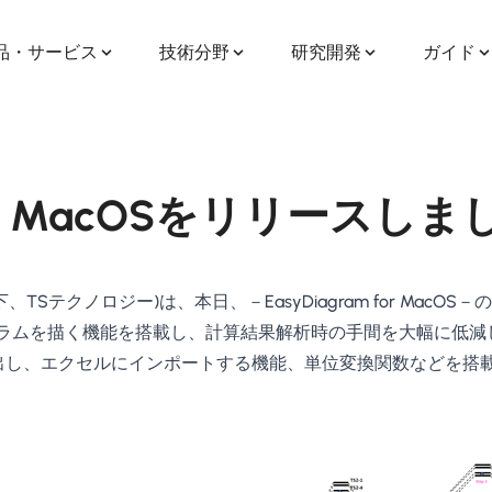
品・サービス
技術分野
研究開発
ガイド
 for MacOSをリリースしま
logy(以下、TSテクノロジー)は、本日、－EasyDiagram for MacO
ラムを描く機能を搭載し、計算結果解析時の手間を大幅に低減
を抜き出し、エクセルにインポートする機能、単位変換関数などを