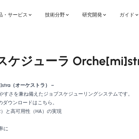
品・サービス
技術分野
研究開発
ガイド
ューラ Orche[mi]st
]stra（オーケストラ）－
管理のしやすさを兼ね備えたジョブスケジューリングシステムです。
無償版)のダウンロードはこちら。
R）と高可用性（HA）の実現
率に