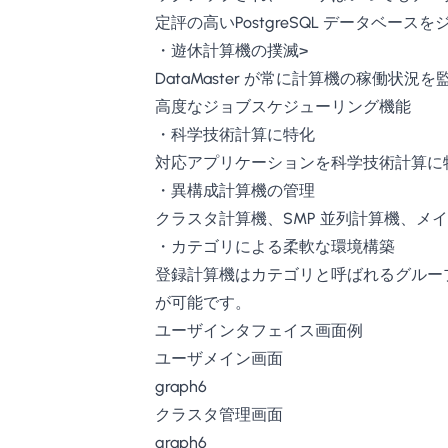
定評の高いPostgreSQL データベ
・遊休計算機の撲滅>
DataMaster が常に計算機の稼働
高度なジョブスケジューリング機能
・科学技術計算に特化
対応アプリケーションを科学技術計算に
・異構成計算機の管理
クラスタ計算機、SMP 並列計算機、
・カテゴリによる柔軟な環境構築
登録計算機はカテゴリと呼ばれるグルー
が可能です。
ユーザインタフェイス画面例
ユーザメイン画面
graph6
クラスタ管理画面
graph6