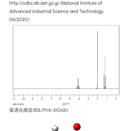
http://sdbs.db.aist.go.jp
(National Institute of
Advanced Industrial Science and Technology,
06/2020)
最適化構造(B3LYP/6-31G(d))