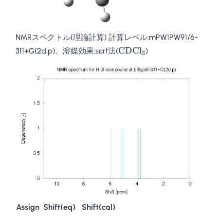
NMRスペクトル(理論計算) 計算レベル:mPW1PW91/6-
\mathrm{CDCl}_3
CDCl
311+G(2d,p)、溶媒効果:scrf法(
)
3
Assign
Shift(eq)
Shift(cal)