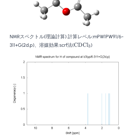
NMRスペクトル(理論計算) 計算レベル:mPW1PW91/6-
\mathrm{CDCl}_3
CDCl
311+G(2d,p)、溶媒効果:scrf法(
)
3