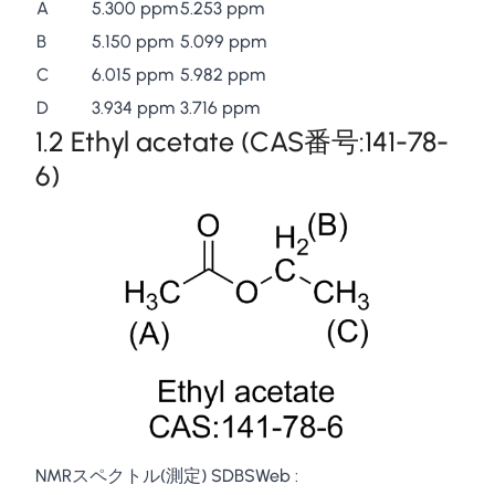
A
5.300 ppm
5.253 ppm
B
5.150 ppm
5.099 ppm
C
6.015 ppm
5.982 ppm
D
3.934 ppm
3.716 ppm
1.2 Ethyl acetate (CAS番号:141-78-
6)
NMRスペクトル(測定) SDBSWeb :