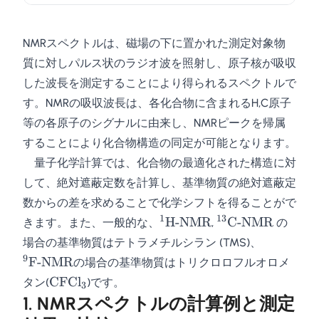
NMRスペクトルは、磁場の下に置かれた測定対象物
質に対しパルス状のラジオ波を照射し、原子核が吸収
した波長を測定することにより得られるスペクトルで
す。NMRの吸収波長は、各化合物に含まれるH,C原子
等の各原子のシグナルに由来し、NMRピークを帰属
することにより化合物構造の同定が可能となります。
量子化学計算では、化合物の最適化された構造に対
して、絶対遮蔽定数を計算し、基準物質の絶対遮蔽定
数からの差を求めることで化学シフトを得ることがで
1
13
{}^1\mathrm{H}\text{-
{}^{13}\mathrm
H
-NMR
C
-NMR
きます。また、一般的な、
,
の
NMR}
NMR}
{}^9\mat
場合の基準物質はテトラメチルシラン (TMS)、
NMR}
9
F
-NMR
の場合の基準物質はトリクロロフルオロメ
\mathrm{CFCl}_3
CFCl
タン(
)です。
3
1. NMRスペクトルの計算例と測定