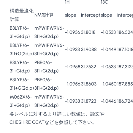
1H
13C
構造最適化
NMR計算
slope
intercept
slope
interce
計算
B3LYP/6-
mPW1PW91/6-
-1.0936
31.8018
-1.0533
186.52
31+G(d,p)
311+G(2d,p)
B3LYP/6-
mPW1PW91/6-
-1.0933
31.9088
-1.0449
187.101
311+G(2d,p)
311+G(2d,p)
B3LYP/6-
PBE0/6-
-1.0958
31.7532
-1.0533
187.312
31+G(d,p)
311+G(2d,p)
B3LYP/6-
PBE0/6-
-1.0956
31.8603
-1.0450
187.88
311+G(2d,p)
311+G(2d,p)
M062X/6-
mPW1PW91/6-
-1.0938
31.8723
-1.0446
186.72
31+G(d,p)
311+G(2d,p)
各レベルに対するより詳しい数値は、論文や
CHESHIRE CCAT
などを参照して下さい。