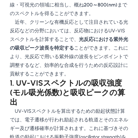
線・可視光の領域に相当し、概ね
200～800(nm)
まで
のスペクトルを得ることができます。
近年、クリーンな有機反応として注目されている光
反応などの分野においては、反応物におけるUV-VIS
スペクトルを計算することで、
光反応における紫外光
の吸収ピーク波長を特定する
ことができます。これに
より、光反応で用いる紫外線の波長をピンポイントで
調整するなど、効率的な合成を行うための反応設計に
貢献することができます。
1. UV-VISスペクトルの吸収強度
(モル吸光係数)と吸収ピークの算
出
UV-VISスペクトルを算出するための励起状態計算
では、電子遷移が行われ励起される軌道とそのエネル
ギー及び遷移確率が計算されます。これに基づきその
軌道の励起における振動子強度(oscillator strength)を