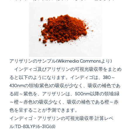
アリザリンのサンプル(
Wikimedia Commons
より)
インディゴ及びアリザリンの可視光吸収帯をまとめ
ると以下のようになります。インディゴは、380～
430nmの領域(紫色)の吸収が少なく、吸収の補色であ
る紺～紫色を、アリザリンは、500nm以降の領域(緑
～橙～赤色)の吸収少なく、吸収の補色である橙～赤
色を呈することが予測できます。
インディゴ・アリザリンの可視光吸収帯 計算レベ
ル:TD-B3LYP/6-31G(d)