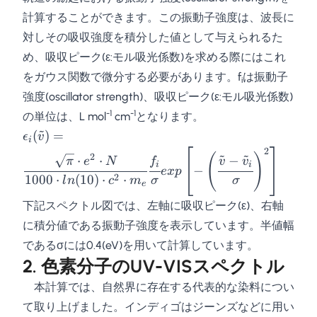
計算することができます。この振動子強度は、波長に
対しその吸収強度を積分した値として与えられるた
め、吸収ピーク(ε:モル吸光係数)を求める際にはこれ
をガウス関数で微分する必要があります。f
は振動子
i
強度(oscillator strength)、吸収ピーク(ε:モル吸光係数)
-1
-1
の単位は、L mol
cm
となります。
~
\epsilon_i(\tilde{v})
(
)
=
ϵ
v
i
= \cfrac{\sqrt{\pi}
2
~
~
(
)
2
⋅
⋅
−
π
e
N
f
v
v
\cdot e^2 \cdot N}
i
i
−
e
x
p
2
1000
⋅
(
10
)
⋅
⋅
l
n
c
m
σ
σ
{1000\cdot
e
ln(10)\cdot
下記スペクトル図では、左軸に吸収ピーク(ε)、右軸
c^2\cdot
に積分値である振動子強度を表示しています。半値幅
m_e}\cfrac{f_i}
であるσには0.4(eV)を用いて計算しています。
{\sigma}exp\left[ -
2. 色素分子のUV-VISスペクトル
\left(
\cfrac{\tilde{v} -
本計算では、自然界に存在する代表的な染料につい
\tilde{v}_i}
て取り上げました。インディゴはジーンズなどに用い
{\sigma} \right)^2