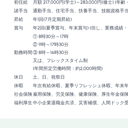
初任給
月額 217,000円(学士)～283,000円(修士)
諸手当
通勤手当、住宅手当、扶養手当、技能資格手
昇給
年1回(7月定期昇給)
賞与
年2回(夏季賞与、年末賞与) (但し、業務成績
① 8時30分～17時
② 9時～17時30分
勤務時間
③ 8時～16時30分
又は、フレックスタイム制
(年間所定労働時間：約2,000時間)
休日
土、日、祝祭日
休暇
年次有給休暇、夏季リフレッシュ休暇、年末
社会保険
雇用保険、労災保険、健康保険、厚生年金保
福利厚生
中小企業退職金共済、災害補償、人間ドック