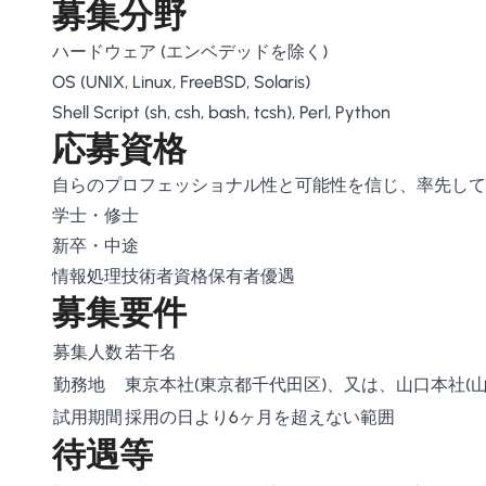
募集分野
ハードウェア (エンベデッドを除く)
OS (UNIX, Linux, FreeBSD, Solaris)
Shell Script (sh, csh, bash, tcsh), Perl, Python
応募資格
自らのプロフェッショナル性と可能性を信じ、率先して
学士・修士
新卒・中途
情報処理技術者資格保有者優遇
募集要件
募集人数
若干名
勤務地
東京本社(東京都千代田区)、又は、山口本社(
試用期間
採用の日より6ヶ月を超えない範囲
待遇等