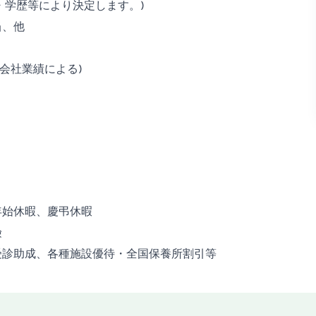
 (年齢・学歴等により決定します。)
当、他
・会社業績による)
年始休暇、慶弔休暇
険
受診助成、各種施設優待・全国保養所割引等