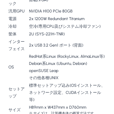
ック
汎用GPU
NVIDIA H100 PCIe 80GB
電源
2x 1200W Redundant Titanium
冷却
空冷(専用CPU及びシステム冷却ファン)
筐体
2U (SYS-221H-TNR)
インター
2x USB 3.2 Gen1 ポート (背面)
フェイス
RedHat系Linux (RockyLinux, AlmaLinux等)
Debian系Linux (Ubuntu, Debian)
OS
openSUSE Leap
その他各種UNIX
標準セットアップ込み(OSインストール、
セットア
ネットワーク設定、CUDAインストール
ップ
等)
H89mm x W437mm x D760mm
サイズ
※ サイズは、計算機本体の概算寸法です。