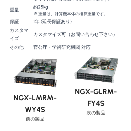
約25kg
重量
※ 重量は、計算機本体の概算重量です。
保証
1年 (延長保証あり)
カスタマ
カスタマイズ可（お問い合わせ下さい）
イズ
その他
官公庁・学術研究機関 対応
NGX-GLRM-
NGX-LMRM-
FY4S
WY4S
次の製品
前の製品