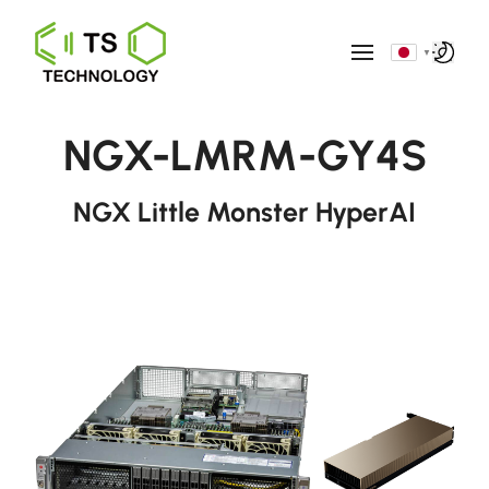
▼
NGX-LMRM-GY4S
NGX Little Monster HyperAI