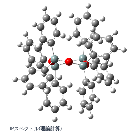
IRスペクトル(
理論計算
)