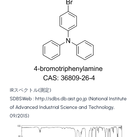
IRスペクトル(測定)
SDBSWeb :
http://sdbs.db.aist.go.jp
(National Institute
of Advanced Industrial Science and Technology,
09/2015)