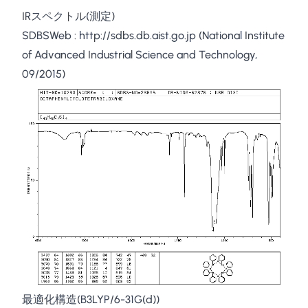
IRスペクトル(測定)
SDBSWeb :
http://sdbs.db.aist.go.jp
(National Institute
of Advanced Industrial Science and Technology,
09/2015)
最適化構造(B3LYP/6-31G(d))