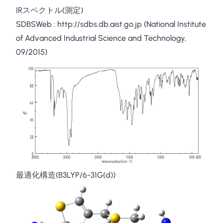
IRスペクトル(測定)
SDBSWeb :
http://sdbs.db.aist.go.jp
(National Institute
of Advanced Industrial Science and Technology,
09/2015)
最適化構造(B3LYP/6-31G(d))