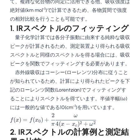
て、複雑な化合物の同定に活用できる他、吸収強度は
-1
絶対値(km mol
)で計算できるため、各物質間で強度
の相対比較を行うことも可能です。
1. IRスペクトルのフィッティング
量子化学計算では各分子振動に由来する純粋な吸収
ピークが計算されるため、測定装置より得られる吸収
スペクトルと同様のスペクトルを得る場合には、吸収
ピークを関数でフィッティングする必要があります。
赤外線吸収はコーシー(ローレンツ)分布に従うこと
が知られているため、計算により得られたピークを下
記のローレンツ関数(Lorentzian)でフィッティングす
ることによりスペクトルを得ています。半値半幅(ω)
-1
には一般的な値である10(cm
)を用いています。
2
f(x) = f(x_0) +
ω
(
)
=
(
)
+
f
x
f
x
0
\cfrac{2}
2
2
4
(
−
)
+
π
x
x
ω
c
{\pi}\cfrac{\omega}
2. IRスペクトルの計算例と測定結
{4(x-x_c)^2 +