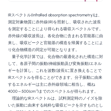
IRスペクトル(InfraRed absorption spectrometry)は、
測定対象物質に赤外線(IR)を照射し、吸収された波長
を測定することにより得られる吸収スペクトルです。
赤外線の吸収波長は、各化合物に含まれる官能基に由
来し、吸収ピークと官能基の構造を帰属することによ
り化合物構造の同定が可能となります。
量子化学計算では、化合物の最適化された構造に対
して、各原子間の振動(伸縮振動及び変角振動)エネル
ギーを計算し、これを波数(波長)に置き換えることで
IRスペクトルを得ることができます。分子振動に由来
するエネルギーは主に赤外線領域に相当し、概ね
-1
4000～500(cm
)までのスペクトルが得られます。
理論的なIRスペクトルは、試料測定時のノイズを除
いた振動に由来する純粋な吸収ピークを示すものとし