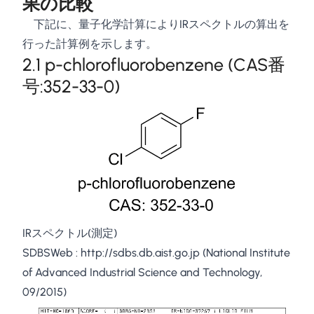
果の比較
\omega^2}
下記に、量子化学計算によりIRスペクトルの算出を
行った計算例を示します。
2.1 p-chlorofluorobenzene (CAS番
号:352-33-0)
IRスペクトル(測定)
SDBSWeb :
http://sdbs.db.aist.go.jp
(National Institute
of Advanced Industrial Science and Technology,
09/2015)