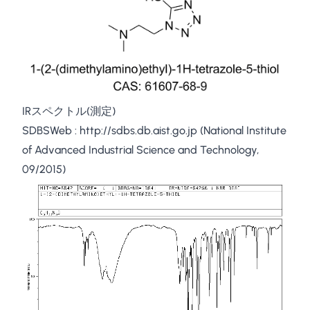
IRスペクトル(測定)
SDBSWeb :
http://sdbs.db.aist.go.jp
(National Institute
of Advanced Industrial Science and Technology,
09/2015)