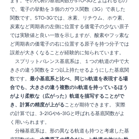
ます。その代表の基底関数がSTO-3Gとよばれるもの
で、電子の挙動を３個のガウス関数（3G）で表した
関数です。STO-3Gでは、水素、リチウム、ホウ素、
炭素など周期表の左側に位置する価電子の少ない原子
では実験値と良い一致を示しますが、酸素やフッ素な
ど周期表の価電子の右に位置する原子を持つ分子では
誤差が大きくなることが経験的に知られています。
スプリットバレンス基底系は、１つの軌道の中で大
きさの違う関数を２つ以上持たせるようにした基底関
数です。
最小基底系と比べ、同じ1s軌道を表現する場
合でも、大きさの違う複数の1s軌道を持っているほう
がより柔軟な（広がった）軌道を描写することがで
き、計算の精度が上がる
ことが期待できます。 実際
の計算では、3-21Gや6-31Gと呼ばれる基底関数がよ
く用いられます。
分極基底系は、形の異なる軌道も持つと考慮した基