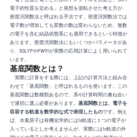
電子的性質を定める」と発想を逆転させた考え方が、
密度汎関数法と呼ばれる手法です。密度汎関数法では
電子数が増加しても変数の数は変わらないため、無数
の電子を含む結晶状態系にも適用できるという特徴が
あります。密度汎関数法にもいくつかパラメータがあ
り、B3LYPやPW91が実際の応用計算によく用いられて
います。
基底関数とは？
実際に計算をする際には、上記の計算方法と組み合
わせて「基底関数」と呼ばれるものを使います。この
基底関数は数種類あるので、系や計算時間の兼ね合い
で適切に選ぶ必要があります。
基底関数とは、電子を
収容する軌道を数学的な式で表現したもの
です。例え
ば、水素原子は有機化学的には1s軌道に１つの電子が
入っているとしか考えませんが、実際には1s軌道の外