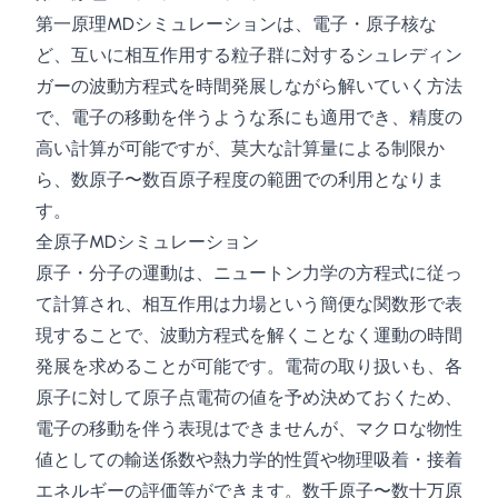
第一原理MDシミュレーションは、電子・原子核な
ど、互いに相互作用する粒子群に対するシュレディン
ガーの波動方程式を時間発展しながら解いていく方法
で、電子の移動を伴うような系にも適用でき、精度の
高い計算が可能ですが、莫大な計算量による制限か
ら、数原子〜数百原子程度の範囲での利用となりま
す。
全原子MDシミュレーション
原子・分子の運動は、ニュートン力学の方程式に従っ
て計算され、相互作用は力場という簡便な関数形で表
現することで、波動方程式を解くことなく運動の時間
発展を求めることが可能です。電荷の取り扱いも、各
原子に対して原子点電荷の値を予め決めておくため、
電子の移動を伴う表現はできませんが、マクロな物性
値としての輸送係数や熱力学的性質や物理吸着・接着
エネルギーの評価等ができます。数千原子〜数十万原