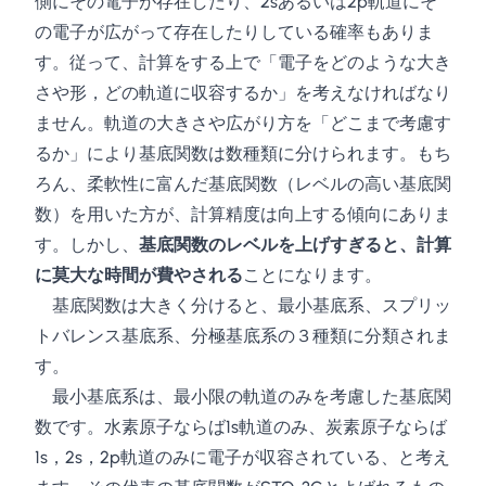
側にその電子が存在したり、2sあるいは2p軌道にそ
の電子が広がって存在したりしている確率もありま
す。従って、計算をする上で「電子をどのような大き
さや形，どの軌道に収容するか」を考えなければなり
ません。軌道の大きさや広がり方を「どこまで考慮す
るか」により基底関数は数種類に分けられます。もち
ろん、柔軟性に富んだ基底関数（レベルの高い基底関
数）を用いた方が、計算精度は向上する傾向にありま
す。しかし、
基底関数のレベルを上げすぎると、計算
に莫大な時間が費やされる
ことになります。
基底関数は大きく分けると、最小基底系、スプリッ
トバレンス基底系、分極基底系の３種類に分類されま
す。
最小基底系は、最小限の軌道のみを考慮した基底関
数です。水素原子ならば1s軌道のみ、炭素原子ならば
1s，2s，2p軌道のみに電子が収容されている、と考え