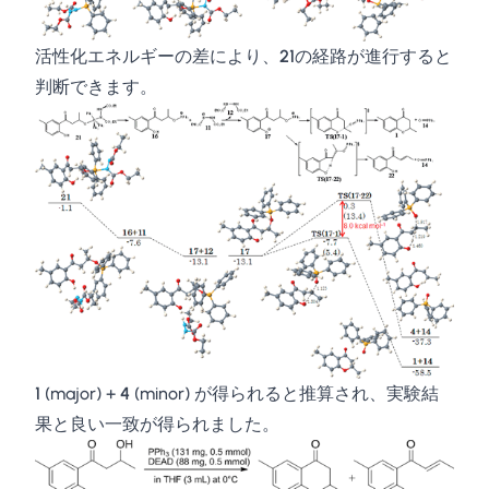
活性化エネルギーの差により、
21
の経路が進行すると
判断できます。
1
(major) +
4
(minor) が得られると推算され、実験結
果と良い一致が得られました。