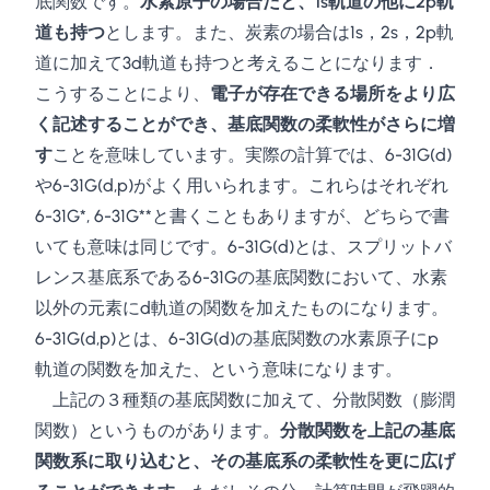
底関数です。
水素原子の場合だと、1s軌道の他に2p軌
道も持つ
とします。また、炭素の場合は1s，2s，2p軌
道に加えて3d軌道も持つと考えることになります．
こうすることにより、
電子が存在できる場所をより広
く記述することができ、基底関数の柔軟性がさらに増
す
ことを意味しています。実際の計算では、6-31G(d)
や6-31G(d,p)がよく用いられます。これらはそれぞれ
6-31G*, 6-31G**と書くこともありますが、どちらで書
いても意味は同じです。6-31G(d)とは、スプリットバ
レンス基底系である6-31Gの基底関数において、水素
以外の元素にd軌道の関数を加えたものになります。
6-31G(d,p)とは、6-31G(d)の基底関数の水素原子にp
軌道の関数を加えた、という意味になります。
上記の３種類の基底関数に加えて、分散関数（膨潤
関数）というものがあります。
分散関数を上記の基底
関数系に取り込むと、その基底系の柔軟性を更に広げ