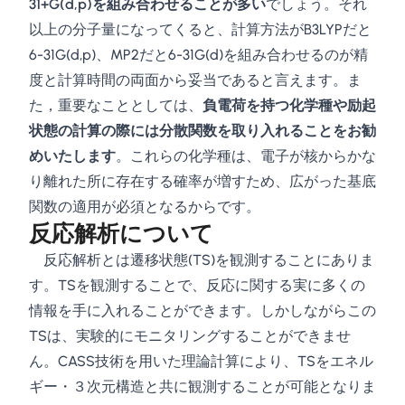
31+G(d,p)を組み合わせることが多い
でしょう。それ
以上の分子量になってくると、計算方法がB3LYPだと
6-31G(d,p)、MP2だと6-31G(d)を組み合わせるのが精
度と計算時間の両面から妥当であると言えます。ま
た，重要なこととしては、
負電荷を持つ化学種や励起
状態の計算の際には分散関数を取り入れることをお勧
めいたします
。これらの化学種は、電子が核からかな
り離れた所に存在する確率が増すため、広がった基底
関数の適用が必須となるからです。
反応解析について
反応解析とは遷移状態(TS)を観測することにありま
す。TSを観測することで、反応に関する実に多くの
情報を手に入れることができます。しかしながらこの
TSは、実験的にモニタリングすることができませ
ん。CASS技術を用いた理論計算により、TSをエネル
ギー・３次元構造と共に観測することが可能となりま