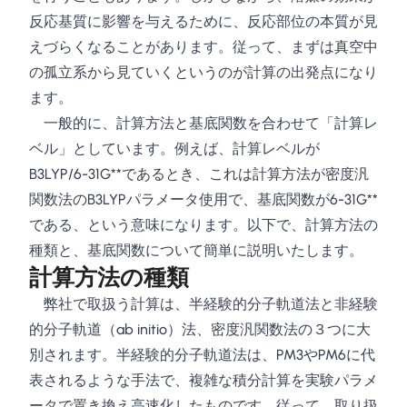
反応基質に影響を与えるために、反応部位の本質が見
えづらくなることがあります。従って、まずは真空中
の孤立系から見ていくというのが計算の出発点になり
ます。
一般的に、計算方法と基底関数を合わせて「計算レ
ベル」としています。例えば、計算レベルが
B3LYP/6-31G**であるとき、これは計算方法が密度汎
関数法のB3LYPパラメータ使用で、基底関数が6-31G**
である、という意味になります。以下で、計算方法の
種類と、基底関数について簡単に説明いたします。
計算方法の種類
弊社で取扱う計算は、半経験的分子軌道法と非経験
的分子軌道（ab initio）法、密度汎関数法の３つに大
別されます。半経験的分子軌道法は、PM3やPM6に代
表されるような手法で、複雑な積分計算を実験パラメ
ータで置き換え高速化したものです。従って、取り扱