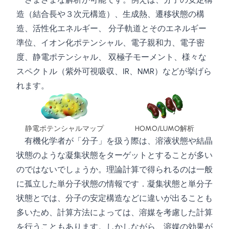
造（結合長や３次元構造）、生成熱、遷移状態の構
造、活性化エネルギー、 分子軌道とそのエネルギー
準位、イオン化ポテンシャル、電子親和力、電子密
度、静電ポテンシャル、 双極子モーメント、様々な
スペクトル（紫外可視吸収、IR、NMR）などが挙げら
れます。
静電ポテンシャルマップ
HOMO/LUMO解析
有機化学者が「分子」を扱う際は、溶液状態や結晶
状態のような凝集状態をターゲットとすることが多い
のではないでしょうか。理論計算で得られるのは一般
に孤立した単分子状態の情報です．凝集状態と単分子
状態とでは、分子の安定構造などに違いが出ることも
多いため、計算方法によっては、溶媒を考慮した計算
を行うこともあります。しかしながら、溶媒の効果が